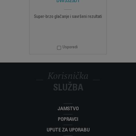
DW5325D1
Super-brzo glačanje i savršeni rezultati
Usporedi
Korisnička
SLUŽBA
JAMSTVO
POPRAVCI
UPUTE ZA UPORABU