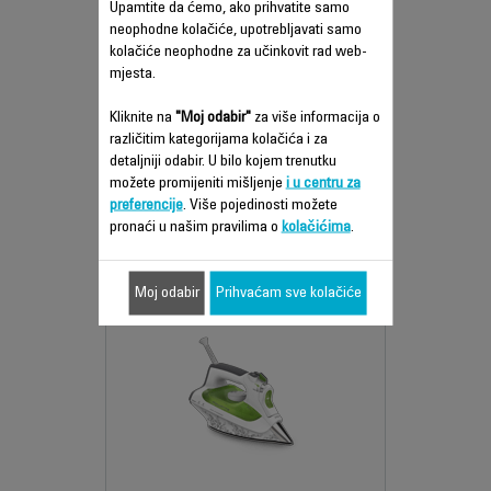
Upamtite da ćemo, ako prihvatite samo
neophodne kolačiće, upotrebljavati samo
ROWENTA STEAMFORCE PLUS
kolačiće neophodne za učinkovit rad web-
STEAM IRON
mjesta.
Kliknite na
"Moj odabir"
za više informacija o
različitim kategorijama kolačića i za
detaljniji odabir. U bilo kojem trenutku
možete promijeniti mišljenje
i u centru za
preferencije
. Više pojedinosti možete
pronaći u našim pravilima o
kolačićima
.
Usporedi
Moj odabir
Prihvaćam sve kolačiće