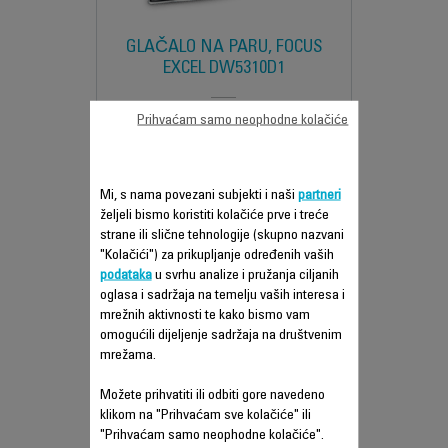
GLAČALO NA PARU, FOCUS
EXCEL DW5310D1
Prihvaćam samo neophodne kolačiće
Super brzo glačanje i odlični rezultati
Mi, s nama povezani subjekti i naši
partneri
željeli bismo koristiti kolačiće prve i treće
Usporedi
strane ili slične tehnologije (skupno nazvani
"Kolačići") za prikupljanje određenih vaših
podataka
u svrhu analize i pružanja ciljanih
oglasa i sadržaja na temelju vaših interesa i
mrežnih aktivnosti te kako bismo vam
omogućili dijeljenje sadržaja na društvenim
mrežama.
Možete prihvatiti ili odbiti gore navedeno
klikom na "Prihvaćam sve kolačiće" ili
"Prihvaćam samo neophodne kolačiće".