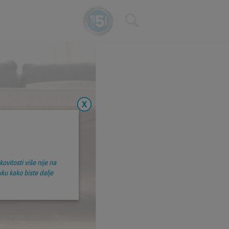
×
GY
vitosti više nije na
ku kako biste dalje