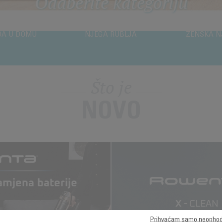
Odaberite kategoriju
DA U DOMU
NJEGA RUBLJA
ŽENSKA N
Što je
NOVO
Prihvaćam samo neophod