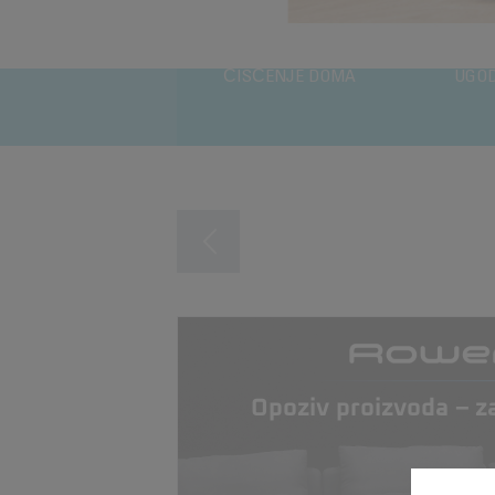
ČIŠĆENJE DOMA
UGO