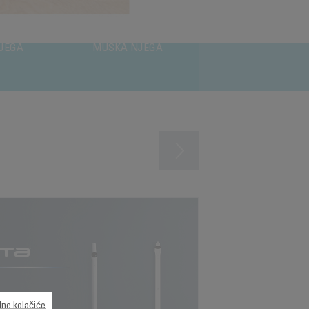
JEGA
MUŠKA NJEGA
ne kolačiće