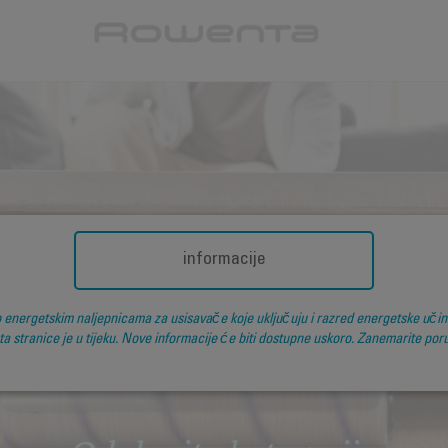
NJOY TECHNOLO
informacije
o energetskim naljepnicama za usisavače koje uključuju i razred energetske učinko
a stranice je u tijeku. Nove informacije će biti dostupne uskoro. Zanemarite poru