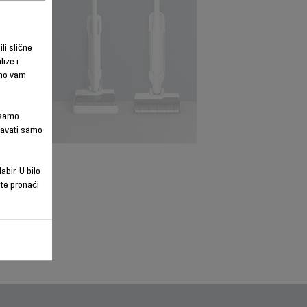
ili slične
ize i
smo vam
m samo
javati samo
abir. U bilo
ete pronaći