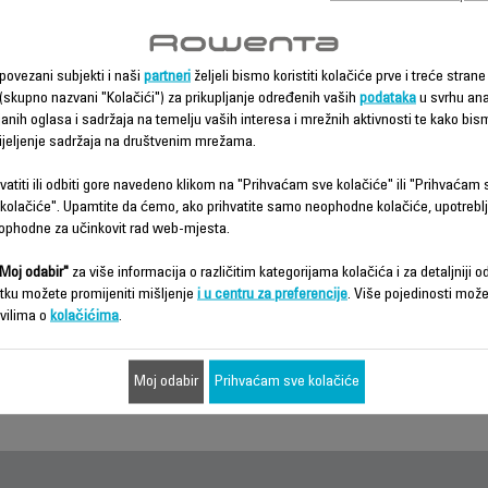
povezani subjekti i naši
partneri
željeli bismo koristiti kolačiće prve i treće strane 
 (skupno nazvani "Kolačići") za prikupljanje određenih vaših
podataka
u svrhu anal
ljanih oglasa i sadržaja na temelju vaših interesa i mrežnih aktivnosti te kako bi
ijeljenje sadržaja na društvenim mrežama.
vatiti ili odbiti gore navedeno klikom na "Prihvaćam sve kolačiće" ili "Prihvaća
olačiće". Upamtite da ćemo, ako prihvatite samo neophodne kolačiće, upotrebl
ophodne za učinkovit rad web-mjesta.
Moj odabir"
za više informacija o različitim kategorijama kolačića i za detaljniji od
tku možete promijeniti mišljenje
i u centru za preferencije
. Više pojedinosti mož
vilima o
kolačićima
.
Moj odabir
Prihvaćam sve kolačiće