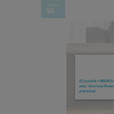
IZBORNIK
E
EU pravilnik n°665/2013 
snazi. Ažuriranje Rowent
pretraživali.