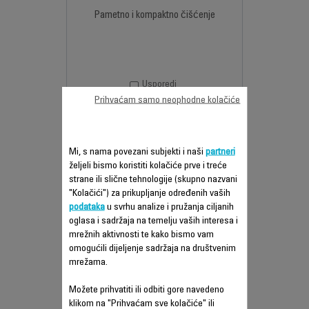
Pametno i kompaktno čišćenje
Usporedi
Prihvaćam samo neophodne kolačiće
Mi, s nama povezani subjekti i naši
partneri
željeli bismo koristiti kolačiće prve i treće
strane ili slične tehnologije (skupno nazvani
"Kolačići") za prikupljanje određenih vaših
podataka
u svrhu analize i pružanja ciljanih
oglasa i sadržaja na temelju vaših interesa i
mrežnih aktivnosti te kako bismo vam
omogućili dijeljenje sadržaja na društvenim
mrežama.
G- FORCE CYCLONIC MAX
USISIVAČ BEZ VREĆICE
Možete prihvatiti ili odbiti gore navedeno
RO7B11EA
klikom na "Prihvaćam sve kolačiće" ili