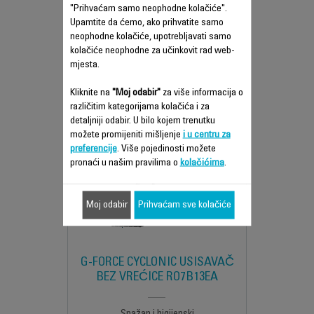
"Prihvaćam samo neophodne kolačiće".
Upamtite da ćemo, ako prihvatite samo
Snažan i higijenski
neophodne kolačiće, upotrebljavati samo
kolačiće neophodne za učinkovit rad web-
mjesta.
Usporedi
Kliknite na
"Moj odabir"
za više informacija o
različitim kategorijama kolačića i za
detaljniji odabir. U bilo kojem trenutku
možete promijeniti mišljenje
i u centru za
preferencije
. Više pojedinosti možete
pronaći u našim pravilima o
kolačićima
.
Moj odabir
Prihvaćam sve kolačiće
G-FORCE CYCLONIC USISAVAČ
BEZ VREĆICE RO7B13EA