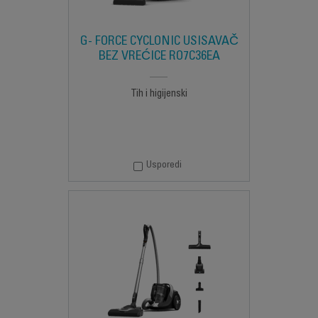
G- FORCE CYCLONIC USISAVAČ
BEZ VREĆICE RO7C36EA
Tih i higijenski
Usporedi