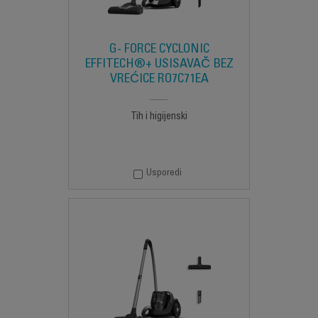
G- FORCE CYCLONIC
EFFITECH®+ USISAVAČ BEZ
VREĆICE RO7C71EA
Tih i higijenski
Usporedi